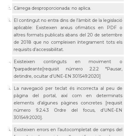
Càrrega desproporcionada: no aplica.
El contingut no entra dins de l’àmbit de la legislació
aplicable: Existeixen arxius ofimàtics en PDF o
altres formats publicats abans del 20 de setembre
de 2018 que no compleixen íntegrament tots els
requisits d’accessibilitat.
Existeixen continguts en moviment o
*parpadeante[requisit número 2.2.2 *Pausar,
detindre, ocultar d’UNE-EN 301549:2020]
La navegació per teclat és incorrecta al peu de
pàgina del portal, així com en determinats
elements d’algunes pàgines concretes [requisit
número 9.2.4.3 Ordre del focus, d’UNE-EN
301549:2020].
Existeixen errors en l’autocompletat de camps del