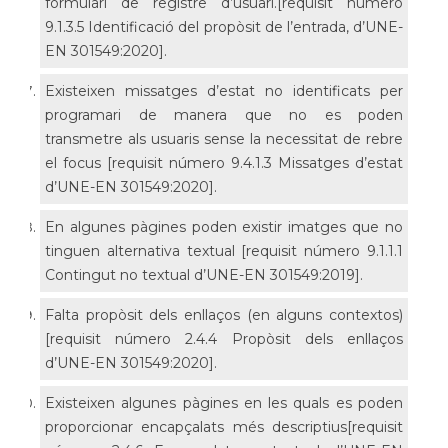
formulari de registre d’usuari.[requisit número
9.1.3.5 Identificació del propòsit de l’entrada, d’UNE-
EN 301549:2020].
Existeixen missatges d’estat no identificats per
programari de manera que no es poden
transmetre als usuaris sense la necessitat de rebre
el focus [requisit número 9.4.1.3 Missatges d’estat
d’UNE-EN 301549:2020].
En algunes pàgines poden existir imatges que no
tinguen alternativa textual [requisit número 9.1.1.1
Contingut no textual d’UNE-EN 301549:2019].
Falta propòsit dels enllaços (en alguns contextos)
[requisit número 2.4.4 Propòsit dels enllaços
d’UNE-EN 301549:2020].
Existeixen algunes pàgines en les quals es poden
proporcionar encapçalats més descriptius[requisit