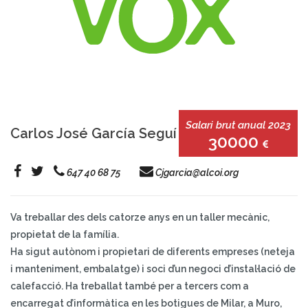
Salari brut anual 2023
Carlos José García Seguí
30000
647 40 68 75
Cjgarcia@alcoi.org
Va treballar des dels catorze anys en un taller mecànic,
propietat de la família.
Ha sigut autònom i propietari de diferents empreses (neteja
i manteniment, embalatge) i soci d’un negoci d’instal·lació de
calefacció. Ha treballat també per a tercers com a
encarregat d’informàtica en les botigues de Milar, a Muro,