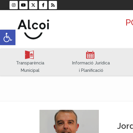
P
Open toolbar
A
E
Transparència
Informació Jurídica
Municipal
i Planificació
Jord