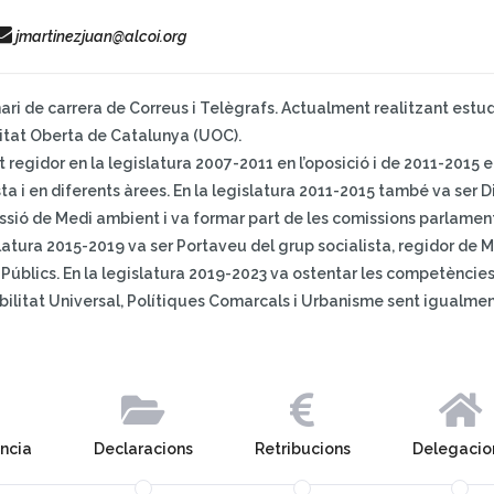
jmartinezjuan@alcoi.org
ari de carrera de Correus i Telègrafs. Actualment realitzant estudi
itat Oberta de Catalunya (UOC).
t regidor en la legislatura 2007-2011 en l’oposició i de 2011-2015
sta i en diferents àrees. En la legislatura 2011-2015 també va ser
sió de Medi ambient i va formar part de les comissions parlamentàri
slatura 2015-2019 va ser Portaveu del grup socialista, regidor de M
 Públics. En la legislatura 2019-2023 va ostentar les competències 
bilitat Universal, Polítiques Comarcals i Urbanisme sent igualmen
ència
Declaracions
Retribucions
Delegacio